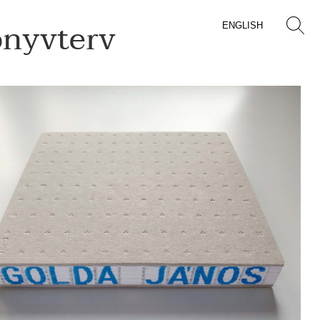
önyvterv
ENGLISH