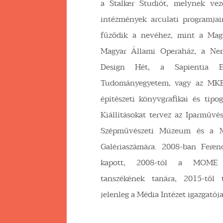
a Stalker Studiót, melynek vez
intézmények arculati programjai
fűződik a nevéhez, mint a Magy
Magyar Állami Operaház, a Nem
Design Hét, a Sapientia E
Tudományegyetem, vagy az MK
építészeti könyvgrafikai és tipog
Kiállításokat tervez az Iparműv
Szépművészeti Múzeum és a M
Galériaszámára. 2008-ban Feren
kapott, 2008-tól a MOME T
tanszékének tanára, 2015-től t
jelenleg a Média Intézet igazgatója