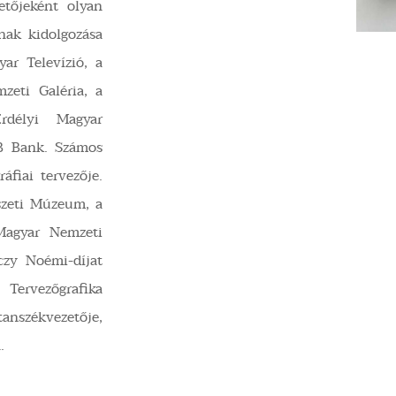
etőjeként olyan
nak kidolgozása
ar Televízió, a
zeti Galéria, a
rdélyi Magyar
B Bank. Számos
ráfiai tervezője.
észeti Múzeum, a
agyar Nemzeti
czy Noémi-díjat
ervezőgrafika
anszékvezetője,
.