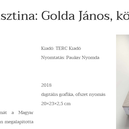
sztina: Golda János, k
Kiadó: TERC Kiadó
Nyomtatás: Pauker Nyomda
2018
digitális grafika, ofszet nyomás
20×23×2,5 cm
lomát a Magyar
en megalapította