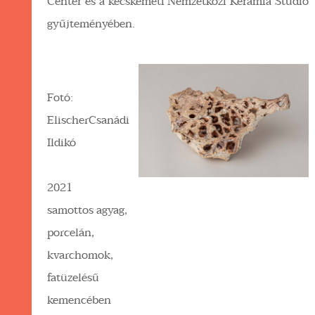
Center és a kecskeméti Nemzetközi Kerámia Stúdió
gyűjteményében.
Fotó:
ElischerCsanádi
Ildikó
2021
samottos agyag,
porcelán,
kvarchomok,
fatüzelésű
kemencében