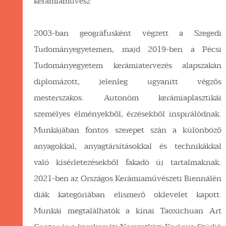
kerámiaművész
2003-ban geográfusként végzett a Szegedi
Tudományegyetemen, majd 2019-ben a Pécsi
Tudományegyetem kerámiatervezés alapszakán
diplomázott, jelenleg ugyanitt végzős
mesterszakos. Autonóm kerámiaplasztikái
személyes élményekből, érzésekből inspirálódnak.
Munkájában fontos szerepet szán a különböző
anyagokkal, anyagtársításokkal és technikákkal
való kísérletezésekből fakadó új tartalmaknak.
2021-ben az Országos Kerámiaművészeti Biennálén
diák kategóriában elismerő oklevelet kapott.
Munkái megtalálhatók a kínai Taoxichuan Art