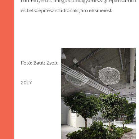
ban elnyerték a legjobb magyarországi építésziroda
és belsőépítész stúdiónak járó elismerést.
Fotó: Batár Zsolt
2017