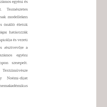
 számos egyéni és
lt. Természetes
csak modelleken
s önálló életük
ágai határozzák
pirálja és vezeti
s résztvevője a
 számos egyéni
opon szerepelt.
extilművésze
zy Noémi-díjat
emakadémikus