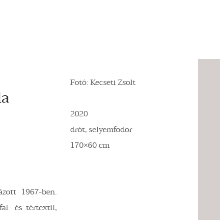
Fotó: Kecseti Zsolt
la
2020
drót, selyemfodor
170×60 cm
ázott 1967-ben.
l- és tértextil,