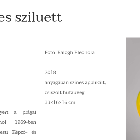
es sziluett
Fotó: Balogh Eleonóra
2018
anyagában színes applikált,
csiszolt hutaüveg
33×16×16 cm
nyert a prágai
ahol 1969-ben
esti Képző- és