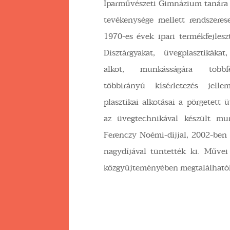
Iparművészeti Gimnázium tanára 
tevékenysége mellett rendszeres
1970-es évek ipari termékfejleszt
Dísztárgyakat, üvegplasztikákat
alkot, munkásságára többf
többirányú kísérletezés jellem
plasztikai alkotásai a pörgetett 
az üvegtechnikával készült mu
Ferenczy Noémi-díjjal, 2002-ben
nagydíjával tüntették ki. Művei
közgyűjteményében megtalálható