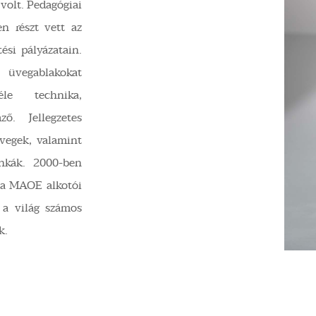
volt. Pedagógiai
en részt vett az
ési pályázatain.
, üvegablakokat
éle technika,
ző. Jellegzetes
üvegek, valamint
nkák. 2000-ben
 a MAOE alkotói
 a világ számos
k.