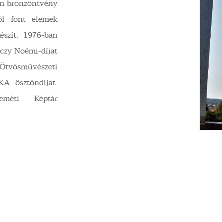
án bronzöntvény
ból font elemek
készít. 1976-ban
nczy Noémi-díjat
z Ötvösművészeti
KA ösztöndíjat.
méti Képtár