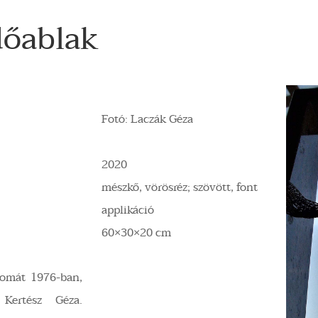
dőablak
Fotó: Laczák Géza
2020
mészkő, vörösréz; szövött, font
applikáció
60×30×20 cm
lomát 1976-ban,
 Kertész Géza.