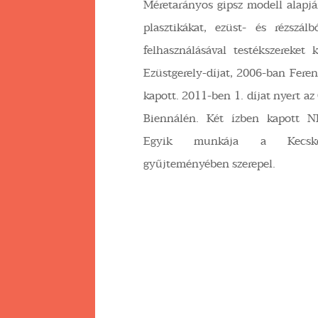
Méretarányos gipsz modell alapj
plasztikákat, ezüst- és rézszál
felhasználásával testékszereket 
Ezüstgerely-díjat, 2006-ban Fere
kapott. 2011-ben 1. díjat nyert a
Biennálén. Két ízben kapott N
Egyik munkája a Kecske
gyűjteményében szerepel.