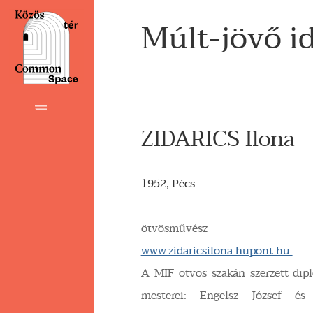
Múlt-jövő i
ZIDARICS Ilona
1952, Pécs
ötvösművész
www.zidaricsilona.hupont.hu
A MIF ötvös szakán szerzett dip
mesterei: Engelsz József és