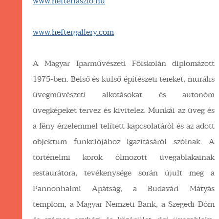
www.hefterlaszlo.hu
www.heftergallery.com
A Magyar Iparművészeti Főiskolán diplomázott
1975-ben. Belső és külső építészeti tereket, murális
üvegművészeti alkotásokat és autonóm
üvegképeket tervez és kivitelez. Munkái az üveg és
a fény érzelemmel telített kapcsolatáról és az adott
objektum funkciójához igazításáról szólnak. A
történelmi korok ólmozott üvegablakainak
restaurátora, tevékenysége során újult meg a
Pannonhalmi Apátság, a Budavári Mátyás
templom, a Magyar Nemzeti Bank, a Szegedi Dóm