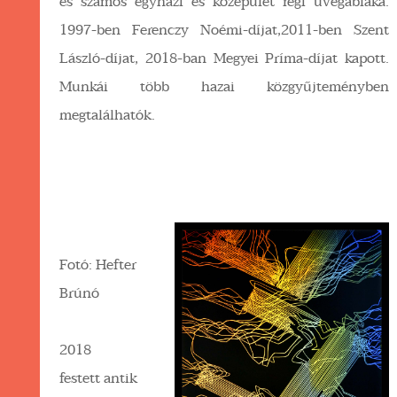
és számos egyházi és középület régi üvegablaka.
1997-ben Ferenczy Noémi-díjat,2011-ben Szent
László-díjat, 2018-ban Megyei Príma-díjat kapott.
Munkái több hazai közgyűjteményben
megtalálhatók.
Fotó: Hefter
Brúnó
2018
festett antik