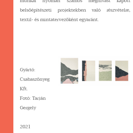
munkái nyomán számos meghívást kapott
belsőépítészeti projektekben való részvételre,
textil- és mintatervezőként egyaránt.
Gyártó:
Csabaszőnyeg
Kft.
Fotó: Tarján
Gergely
2021