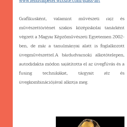
www.lendvaipeter.wixsite.com/glass-art
Grafikusként, valamint művészeti rajz és
művészettörténet szakos középiskolai tanárként
végzett a Magyar Képzőművészeti Egyetemen 2002-
ben, de már a tanulmányai alatt is foglalkozott
üvegművészettel.A bárdudvarnoki alkotótelepen,
autodidakta módon sajátította el az üvegfúvás és a
fusing technikákat, tárgyait réz és
üvegkombinációjával alkotja meg.