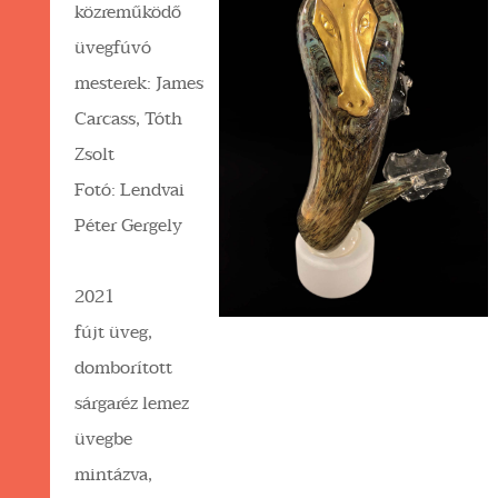
közreműködő
üvegfúvó
mesterek: James
Carcass, Tóth
Zsolt
Fotó: Lendvai
Péter Gergely
2021
fújt üveg,
domborított
sárgaréz lemez
üvegbe
mintázva,