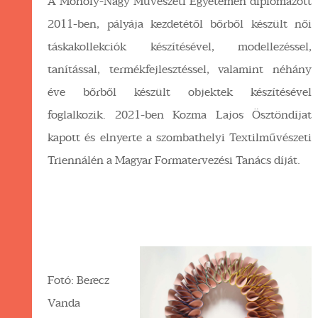
A Moholy-Nagy Művészeti Egyetemen diplomázott
2011-ben, pályája kezdetétől bőrből készült női
táskakollekciók készítésével, modellezéssel,
tanítással, termékfejlesztéssel, valamint néhány
éve bőrből készült objektek készítésével
foglalkozik. 2021-ben Kozma Lajos Ösztöndíjat
kapott és elnyerte a szombathelyi Textilművészeti
Triennálén a Magyar Formatervezési Tanács díját.
Fotó: Berecz
Vanda