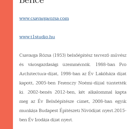
Bence
www.csavargarozsa.com
www.t1studio.hu
Csavarga Rózsa (1953) belsőépítész tervező művész
és városgazdasági üzemmérnök. 1988-ban Pro
Architectura-díjat, 1998-ban az Év Lakóháza díjat
kapott, 2005-ben Ferenczy Noémi-díjjal tüntették
ki. 2002-benés 2012-ben, két alkalommal kapta
meg az Év Belsőépítésze címet, 2008-ban egyik
munkája Budapest Építészeti Nívódíjat nyert.2015-
ben Év Irodája díjat nyert.