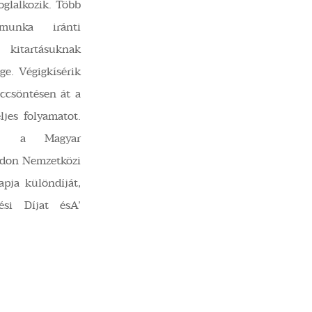
foglalkozik. Több
 munka iránti
 kitartásuknak
ge. Végigkísérik
öccsöntésen át a
ljes folyamatot.
t, a Magyar
ajdon Nemzetközi
apja különdíját,
ési Díjat ésA’