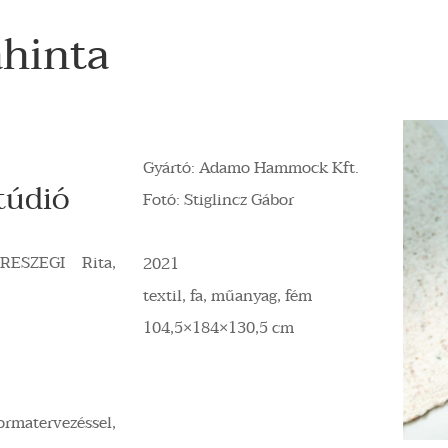
hinta
Gyártó: Adamo Hammock Kft.
túdió
Fotó: Stiglincz Gábor
RESZEGI Rita,
2021
textil, fa, műanyag, fém
104,5×184×130,5 cm
matervezéssel,