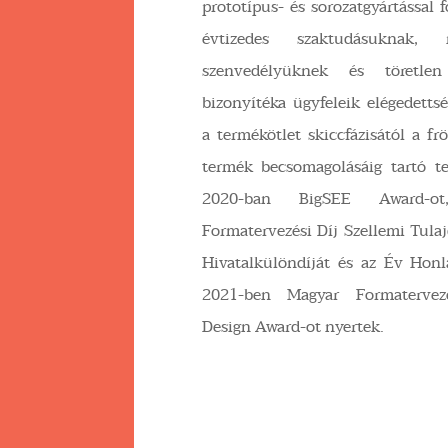
prototípus- és sorozatgyártással 
évtizedes szaktudásuknak,
szenvedélyüknek és töretlen
bizonyítéka ügyfeleik elégedettsé
a termékötlet skiccfázisától a fr
termék becsomagolásáig tartó te
2020-ban BigSEE Award-o
Formatervezési Díj Szellemi Tul
Hivatalkülöndíját és az Év Honl
2021-ben Magyar Formatervez
Design Award-ot nyertek.