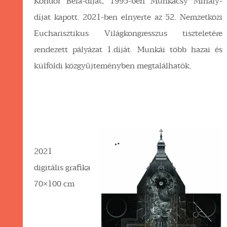
Kondor Béla-díjat, 1995-ben Munkácsy Mihály-
díjat kapott. 2021-ben elnyerte az 52. Nemzetközi
Eucharisztikus Világkongresszus tiszteletére
rendezett pályázat 1.díját. Munkái több hazai és
külföldi közgyűjteményben megtalálhatók.
2021
digitális grafika
70×100 cm