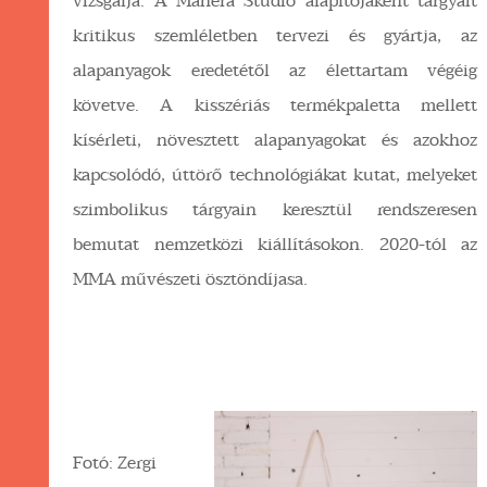
vizsgálja. A Manera Studio alapítójaként tárgyait
kritikus szemléletben tervezi és gyártja, az
alapanyagok eredetétől az élettartam végéig
követve. A kisszériás termékpaletta mellett
kísérleti, növesztett alapanyagokat és azokhoz
kapcsolódó, úttörő technológiákat kutat, melyeket
szimbolikus tárgyain keresztül rendszeresen
bemutat nemzetközi kiállításokon. 2020-tól az
MMA művészeti ösztöndíjasa.
Fotó: Zergi