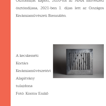
Ösztöndíjat kapott, 2020-tól az MMA művészeti
ösztöndíjasa, 2021-ben 1. díjas lett az Országos
Kerámiaművészeti Biennálén.
A kecskeméti
Kortárs
Kerámiaművészetért
Alapítvány
tulajdona
Fotó: Kontor Enikő