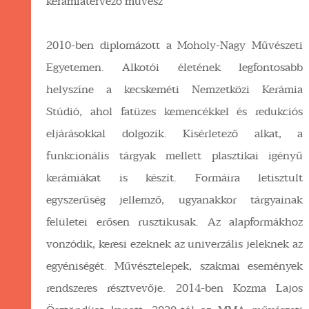
kerámiatervező művész
2010-ben diplomázott a Moholy-Nagy Művészeti
Egyetemen. Alkotói életének legfontosabb
helyszíne a kecskeméti Nemzetközi Kerámia
Stúdió, ahol fatüzes kemencékkel és redukciós
eljárásokkal dolgozik. Kísérletező alkat, a
funkcionális tárgyak mellett plasztikai igényű
kerámiákat is készít. Formáira letisztult
egyszerűség jellemző, ugyanakkor tárgyainak
felületei erősen rusztikusak. Az alapformákhoz
vonzódik, keresi ezeknek az univerzális jeleknek az
egyéniségét. Művésztelepek, szakmai események
rendszeres résztvevője. 2014-ben Kozma Lajos