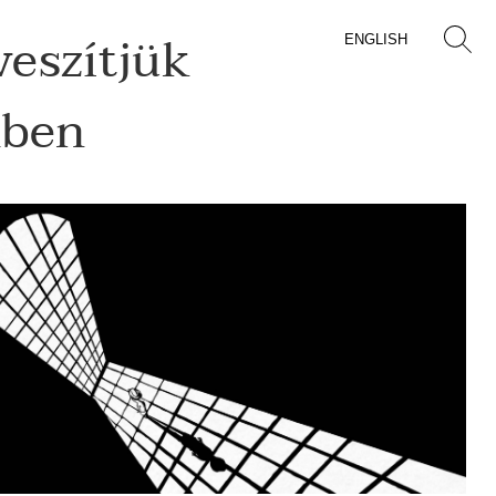
veszítjük
ENGLISH
mben