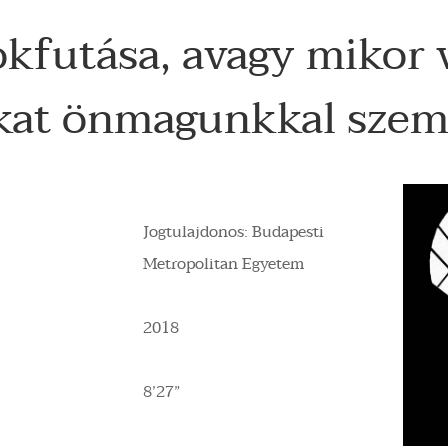
kfutása, avagy mikor 
nkat önmagunkkal sze
Jogtulajdonos: Budapesti
Metropolitan Egyetem
2018
8’27”