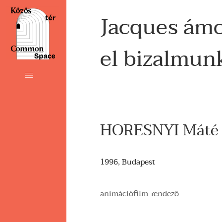
Jacques ámo
el bizalmu
HORESNYI Máté
1996, Budapest
animációfilm-rendező