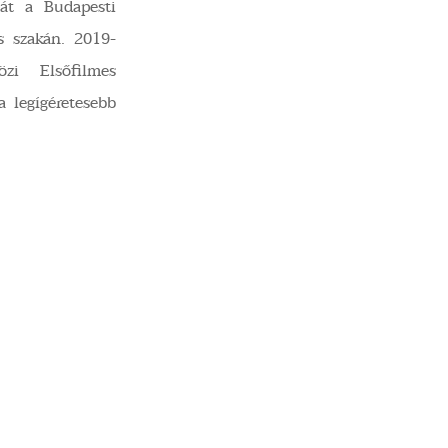
mát a Budapesti
s szakán. 2019-
i Elsőfilmes
a legígéretesebb