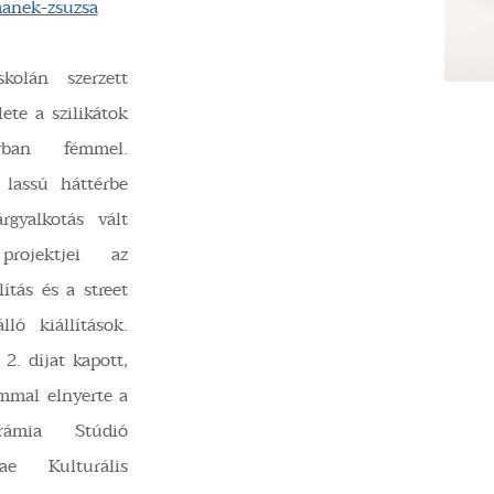
anek-zsuzsa
kolán szerzett
ete a szilikátok
orban fémmel.
 lassú háttérbe
gyalkotás vált
projektjei az
lítás és a street
ló kiállítások.
2. díjat kapott,
mmal elnyerte a
rámia Stúdió
ae Kulturális