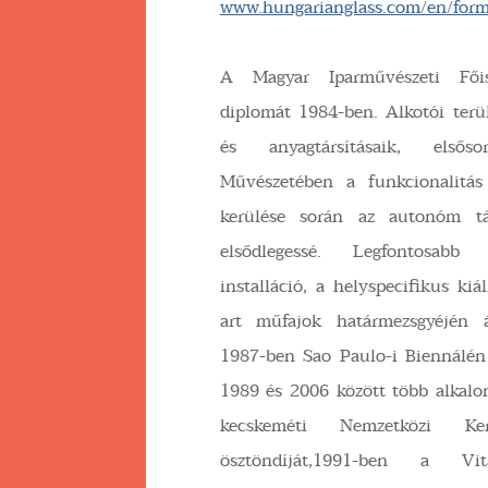
www.hungarianglass.com/en/form
A Magyar Iparművészeti Főis
diplomát 1984-ben. Alkotói terül
és anyagtársításaik, elsős
Művészetében a funkcionalitás
kerülése során az autonóm tár
elsődlegessé. Legfontosabb 
installáció, a helyspecifikus kiál
art műfajok határmezsgyéjén ál
1987-ben Sao Paulo-i Biennálén 
1989 és 2006 között több alkalo
kecskeméti Nemzetközi Ke
ösztöndíját,1991-ben a Vit