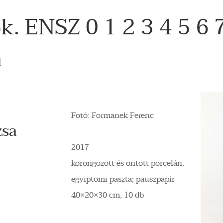
k. ENSZ 0 1 2 3 4 5 6 7
m
Fotó: Formanek Ferenc
sa
2017
korongozott és öntött porcelán,
egyiptomi paszta; pauszpapír
40×20×30 cm, 10 db