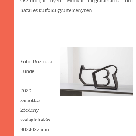
Ösztöndíjat nyert. Munkái megtalálhatók több
hazai és külföldi gyűjteményben.
Fotó: Ruzicska
Tünde
2020
samottos
kőedény,
szalagfelrakás
90×40×25cm