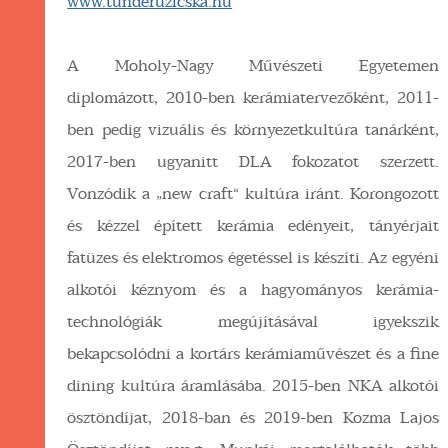
www.tunderuzicska.hu
A Moholy-Nagy Művészeti Egyetemen
diplomázott, 2010-ben kerámiatervezőként, 2011-
ben pedig vizuális és környezetkultúra tanárként,
2017-ben ugyanitt DLA fokozatot szerzett.
Vonzódik a „new craft“ kultúra iránt. Korongozott
és kézzel épített kerámia edényeit, tányérjait
fatüzes és elektromos égetéssel is készíti. Az egyéni
alkotói kéznyom és a hagyományos kerámia-
technológiák megújításával igyekszik
bekapcsolódni a kortárs kerámiaművészet és a fine
dining kultúra áramlásába. 2015-ben NKA alkotói
ösztöndíjat, 2018-ban és 2019-ben Kozma Lajos