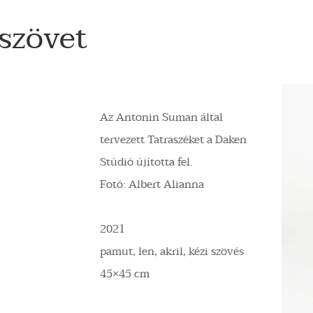
rszövet
Az Antonin Suman által
tervezett Tatraszéket a Daken
Stúdió újította fel.
Fotó: Albert Alianna
2021
pamut, len, akril, kézi szövés
45×45 cm