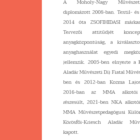
A Moholy-Nagy Művészet
diplomázott 2008-ban. Textil- és 
2014 óta ZSOFIHIDASI márkané
Tervezői attitűdjét koncept
anyagközpontúság, a kiválaszt
anyaghasználat egyedi megköz
jellemzik. 2005-ben elnyerte a 
Aladár Művészeti Díj Fiatal Művés
ben és 2012-ban Kozma Lajos
2016-ban az MMA alkotói ö
részesült, 2021-ben NKA alkotói
MMA Művészetpedagógusi Különd
Körösfői-Kriesch Aladár Műv
kapott.