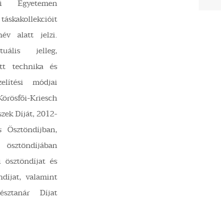
i Egyetemen
táskakollekcióit
v alatt jelzi.
uális jelleg,
ott technika és
elítési módjai
Körösfői-Kriesch
zek Díját, 2012-
 Ösztöndíjban,
sztöndíjában
 ösztöndíjat és
íjat, valamint
észtanár Díjat