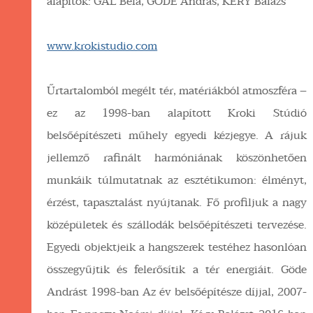
alapítók: GÁL Béla, GÖDE András, KÉRY Balázs
www.krokistudio.com
Űrtartalomból megélt tér, matériákból atmoszféra –
ez az 1998-ban alapított Kroki Stúdió
belsőépítészeti műhely egyedi kézjegye. A rájuk
jellemző rafinált harmóniának köszönhetően
munkáik túlmutatnak az esztétikumon: élményt,
érzést, tapasztalást nyújtanak. Fő profiljuk a nagy
középületek és szállodák belsőépítészeti tervezése.
Egyedi objektjeik a hangszerek testéhez hasonlóan
összegyűjtik és felerősítik a tér energiáit. Göde
Andrást 1998-ban Az év belsőépítésze díjjal, 2007-