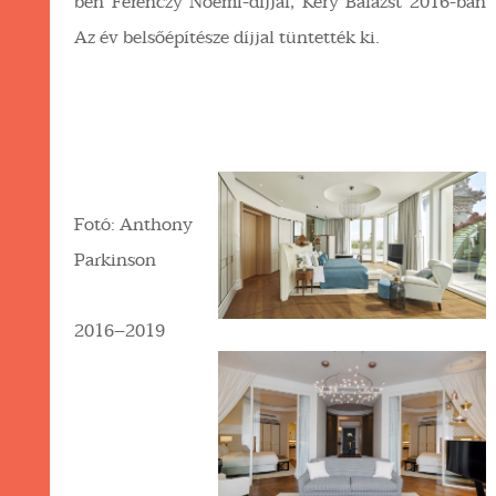
ben Ferenczy Noémi-díjjal, Kéry Balázst 2016-ban
Az év belsőépítésze díjjal tüntették ki.
Fotó: Anthony
Parkinson
2016–2019