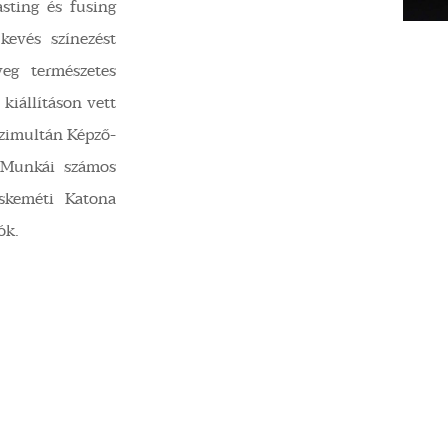
asting és fusing
kevés színezést
eg természetes
 kiállításon vett
Szimultán Képző-
. Munkái számos
skeméti Katona
ók.