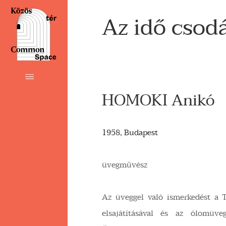
Az idő csodá
HOMOKI Anikó
1958, Budapest
üvegművész
Az üveggel való ismerkedést a T
elsajátításával és az ólomüveg