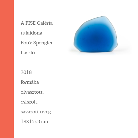
A FISE Galéria
tulajdona
Fotó: Spengler
László
2018
formába
olvasztott,
csiszolt,
savazott üveg
18×15×3 cm