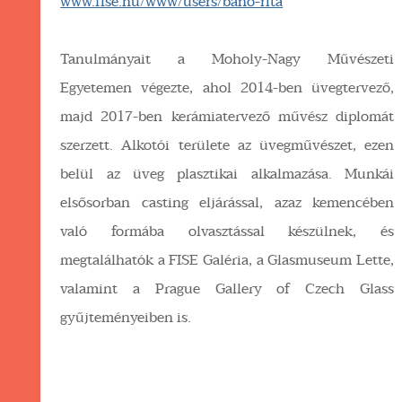
www.fise.hu/www/users/bánó-rita
Tanulmányait a Moholy-Nagy Művészeti
Egyetemen végezte, ahol 2014-ben üvegtervező,
majd 2017-ben kerámiatervező művész diplomát
szerzett. Alkotói területe az üvegművészet, ezen
belül az üveg plasztikai alkalmazása. Munkái
elsősorban casting eljárással, azaz kemencében
való formába olvasztással készülnek, és
megtalálhatók a FISE Galéria, a Glasmuseum Lette,
valamint a Prague Gallery of Czech Glass
gyűjteményeiben is.