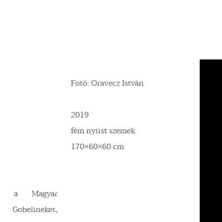
Fotó: Oravecz István
2019
fém nyüst szemek
170×60×60 cm
mát a Magyar
Gobelineket,