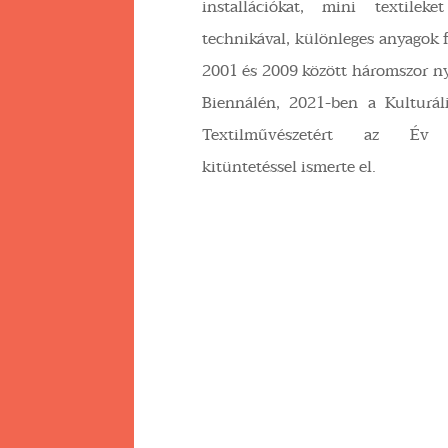
installációkat, mini textilek
technikával, különleges anyagok f
2001 és 2009 között háromszor nye
Biennálén, 2021-ben a Kulturál
Textilművészetért az Év T
kitüntetéssel ismerte el.