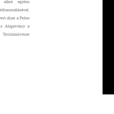
et alkot egyéni
elhasználásával.
rt díjat a Pelso
is Alapítvány a
extilművésze