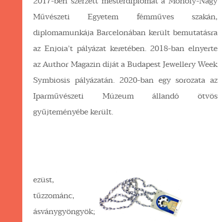
2017-ben szerzett mesterdiplomát a Moholy-Nagy
Művészeti Egyetem fémműves szakán,
diplomamunkája Barcelonában került bemutatásra
az Enjoia’t pályázat keretében. 2018-ban elnyerte
az Author Magazin díját a Budapest Jewellery Week
Symbiosis pályázatán. 2020-ban egy sorozata az
Iparművészeti Múzeum állandó ötvös
gyűjteményébe került.
ezüst,
tűzzománc,
ásványgyöngyök;