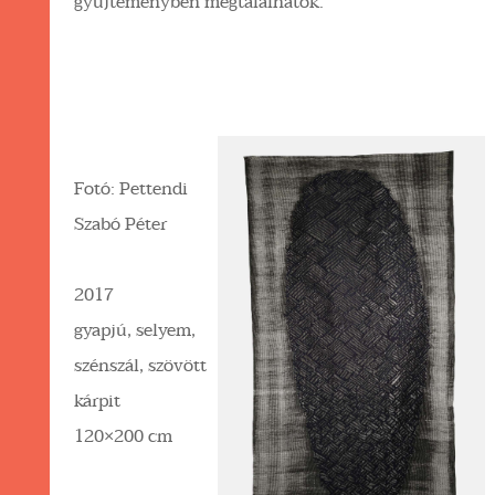
gyűjteményben megtalálhatók.
Fotó: Pettendi
Szabó Péter
2017
gyapjú, selyem,
szénszál, szövött
kárpit
120×200 cm