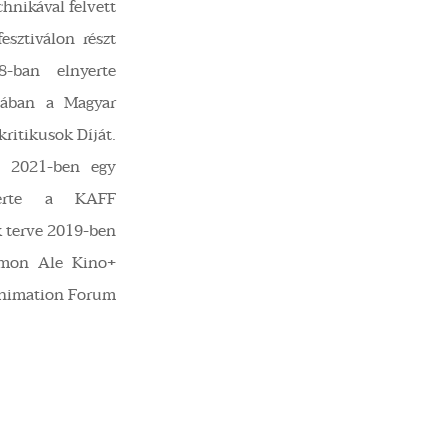
chnikával felvett
esztiválon részt
8-ban elnyerte
riában a Magyar
kritikusok Díját.
. 2021-ben egy
nyerte a KAFF
k terve 2019-ben
umon Ale Kino+
Animation Forum