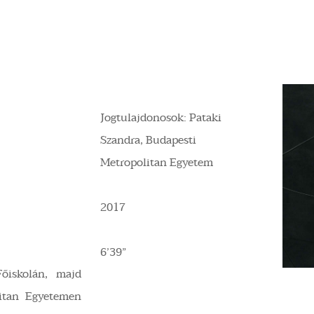
Jogtulajdonosok: Pataki
Szandra, Budapesti
Metropolitan Egyetem
2017
6’39”
őiskolán, majd
itan Egyetemen