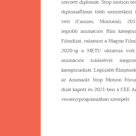
szerzett diplomát. Stop motion te
diplomafilmje több nemzetközi f
vett (Cannes, Montreal), 201
legjobb animációs film kategó
Filmdíjat, valamint a Magyar Film
2020-ig a METU oktatója volt
animációs trailerével meg
kategóriadíját. Legújabb filmjéne
az Animarkt Stop Motion Fór
díjat kapott és 2021-ben a CEE 
versenyprogramjában szerepelt.