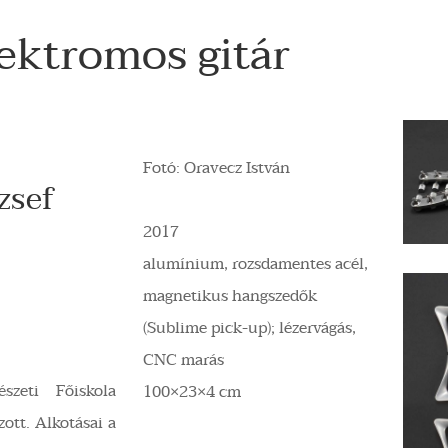
ktromos gitár
Fotó: Oravecz István
zsef
2017
alumínium, rozsdamentes acél,
magnetikus hangszedők
(Sublime pick-up); lézervágás,
CNC marás
zeti Főiskola
100×23×4 cm
ott. Alkotásai a