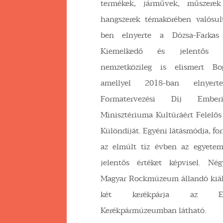
termékek, járművek, műszere
hangszerek témakörében valósu
ben elnyerte a Dózsa-Farkas
Kiemelkedő és jelentős 
nemzetközileg is elismert Bo
amellyel 2018-ban elnye
Formatervezési Díj Emberi
Minisztériuma Kultúráért Felelős
Különdíját. Egyéni látásmódja, f
az elmúlt tíz évben az egyetem
jelentős értéket képvisel. Né
Magyar Rockmúzeum állandó kiáll
két kerékpárja az E
Kerékpármúzeumban látható.