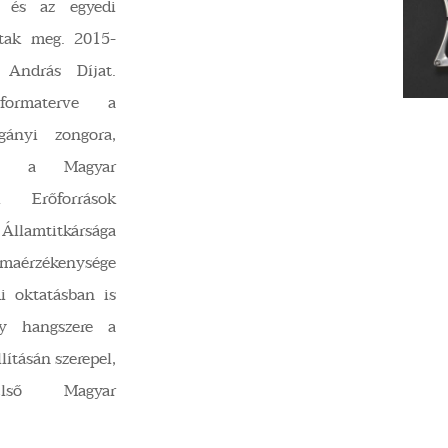
k és az egyedi
ltak meg. 2015-
 András Díjat.
formaterve a
gányi zongora,
rte a Magyar
 Erőforrások
 Államtitkársága
ormaérzékenysége
i oktatásban is
gy hangszere a
ításán szerepel,
lső Magyar