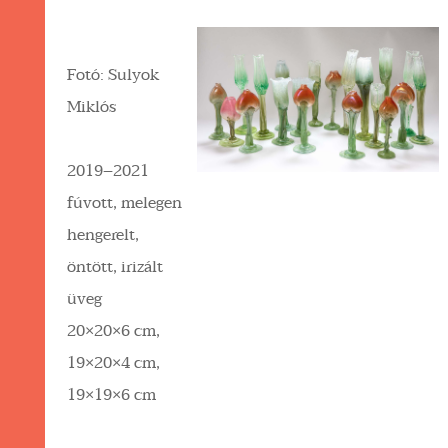
Fotó: Sulyok
Miklós
2019–2021
fúvott, melegen
hengerelt,
öntött, irizált
üveg
20×20×6 cm,
19×20×4 cm,
19×19×6 cm