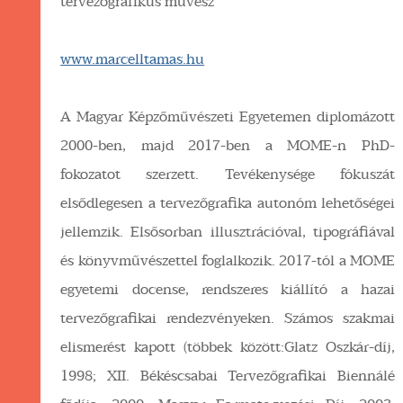
tervezőgrafikus művész
www.marcelltamas.hu
A Magyar Képzőművészeti Egyetemen diplomázott
2000-ben, majd 2017-ben a MOME-n PhD-
fokozatot szerzett. Tevékenysége fókuszát
elsődlegesen a tervezőgrafika autonóm lehetőségei
jellemzik. Elsősorban illusztrációval, tipográfiával
és könyvművészettel foglalkozik. 2017-tól a MOME
egyetemi docense, rendszeres kiállító a hazai
tervezőgrafikai rendezvényeken. Számos szakmai
elismerést kapott (többek között:Glatz Oszkár-díj,
1998; XII. Békéscsabai Tervezőgrafikai Biennálé