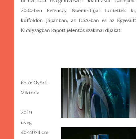
nemzetközi üvegművészeti kiállításon szerepelt.
2004-ben Ferenczy Noémi-díjjal tüntették ki,
külföldön Japánban, az USA-ban és az Egyesült
Királyságban kapott jelentős szakmai díjakat.
Fotó: Győrfi
Viktória
2019
üveg
40×40×4 cm