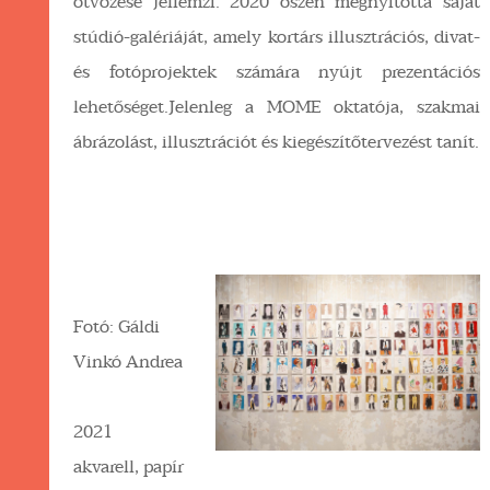
ötvözése jellemzi. 2020 őszén megnyitotta saját
stúdió-galériáját, amely kortárs illusztrációs, divat-
és fotóprojektek számára nyújt prezentációs
lehetőséget.Jelenleg a MOME oktatója, szakmai
ábrázolást, illusztrációt és kiegészítőtervezést tanít.
Fotó: Gáldi
Vinkó Andrea
2021
akvarell, papír