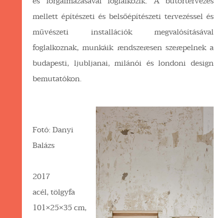
és forgalmazásával foglalkozik. A bútortervezés
mellett építészeti és belsőépítészeti tervezéssel és
művészeti installációk megvalósításával
foglalkoznak, munkáik rendszeresen szerepelnek a
budapesti, ljubljanai, milánói és londoni design
bemutatókon.
Fotó: Danyi
Balázs
2017
acél, tölgyfa
101×25×35 cm,