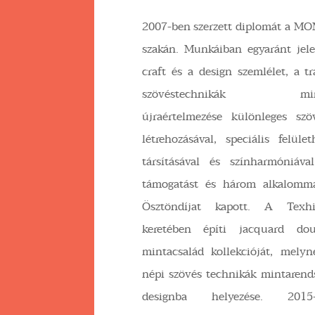
2007-ben szerzett diplomát a MO
szakán. Munkáiban egyaránt jel
craft és a design szemlélet, a tr
szövéstechnikák mintar
újraértelmezése különleges szö
létrehozásával, speciális felül
társításával és színharmóniáv
támogatást és három alkalomm
Ösztöndíjat kapott. A Texhi
keretében építi jacquard doub
mintacsalád kollekcióját, mely
népi szövés technikák mintarend
designba helyezése. 2015