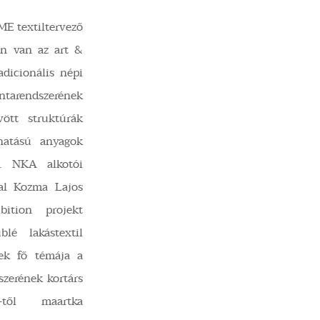
ME textiltervező
en van az art &
adicionális népi
endszerének
vött struktúrák
ethatású anyagok
al. NKA alkotói
al Kozma Lajos
bition projekt
lé lakástextil
nek fő témája a
szerének kortárs
-től maartka