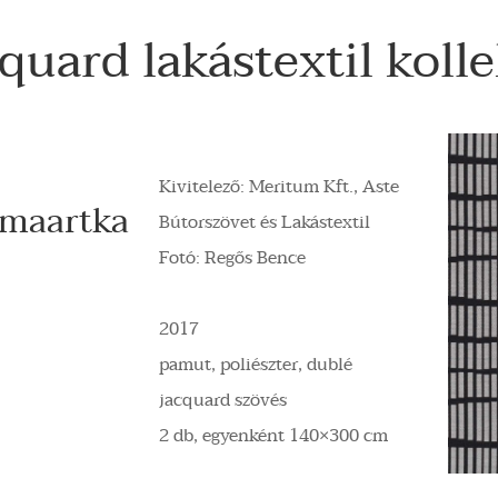
quard lakástextil koll
Kivitelező: Meritum Kft., Aste
 maartka
Bútorszövet és Lakástextil
Fotó: Regős Bence
2017
pamut, poliészter, dublé
jacquard szövés
2 db, egyenként 140×300 cm