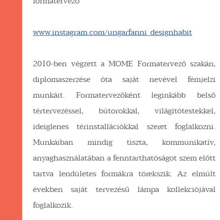
formatervező
www.instagram.com/ungarfanni_designhabit
2010-ben végzett a MOME Formatervező szakán,
diplomaszerzése óta saját nevével fémjelzi
munkáit. Formatervezőként leginkább belső
tértervezéssel, bútorokkal, világítótestekkel,
ideiglenes térinstallációkkal szeret foglalkozni.
Munkáiban mindig tiszta, kommunikatív,
anyaghasználatában a fenntarthatóságot szem előtt
tartva lendületes formákra törekszik. Az elmúlt
években saját tervezésű lámpa kollekciójával
foglalkozik.