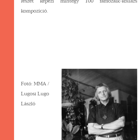
részét képezi mintegy 100 famozaik-kollázs
kompozíció.
Fotó: MMA /
Lugosi Lugo
László