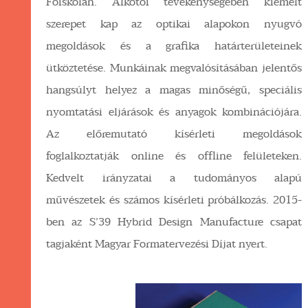
Főiskolán. Alkotói tevékenységében kiemelt
szerepet kap az optikai alapokon nyugvó
megoldások és a grafika határterületeinek
ütköztetése. Munkáinak megvalósításában jelentős
hangsúlyt helyez a magas minőségű, speciális
nyomtatási eljárások és anyagok kombinációjára.
Az előremutató kísérleti megoldások
foglalkoztatják online és offline felületeken.
Kedvelt irányzatai a tudományos alapú
művészetek és számos kísérleti próbálkozás. 2015-
ben az S’39 Hybrid Design Manufacture csapat
tagjaként Magyar Formatervezési Díjat nyert.