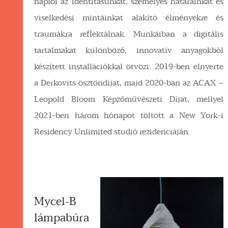
naplói az identitásunkat, személyes határainkat és
viselkedési mintáinkat alakító élményekre és
traumákra reflektálnak. Munkáiban a digitális
tartalmakat különböző, innovatív anyagokból
készített installációkkal ötvözi. 2019-ben elnyerte
a Derkovits ösztöndíjat, majd 2020-ban az ACAX –
Leopold Bloom Képzőművészeti Díjat, mellyel
2021-ben három hónapot töltött a New York-i
Residency Unlimited studió rezidenciáján.
Mycel-B
lámpabúra