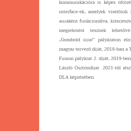
kommunikációra is képes öltözé
interface-ek, amelyek viselőjük
auraként funkcionálva, kiterjeszt
megjelenést tesznek lehetőv
„Gombold újra!” pályázaton eln
magyar tervező díját, 2018-ban a
Fusion pályázat 2. díját, 2019-b
László Ösztöndíjat. 2021-től ré
DLA képzésében.