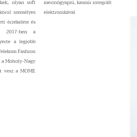
kek, olyan soft
merinógyapjú, kasmír integrált
 körül személyes
elektronikával
ett érzékelést és
é. 2017-ben a
yerte a legjobb
 Telekom Fashion
en a Moholy-Nagy
szt vesz a MOME