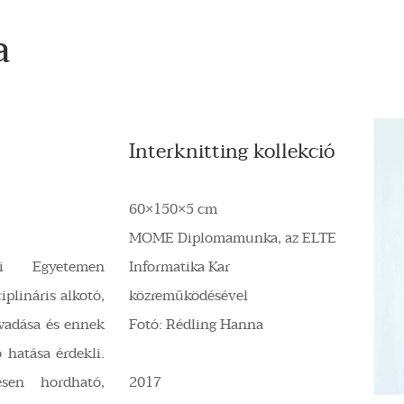
a
Interknitting kollekció
60×150×5 cm
MOME Diplomamunka, az ELTE
i Egyetemen
Informatika Kar
plináris alkotó,
közreműködésével
olvadása és ennek
Fotó: Rédling Hanna
 hatása érdekli.
esen hordható,
2017