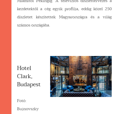
Miamitől Pekingig. A televíziós díszlettervezés a
kezdetektől a cég egyik profilja, eddig közel 250
díszletet készítettek Magyarországra és a világ
számos országába.
Hotel
Clark,
Budapest
Fotó:
Bujnovszky