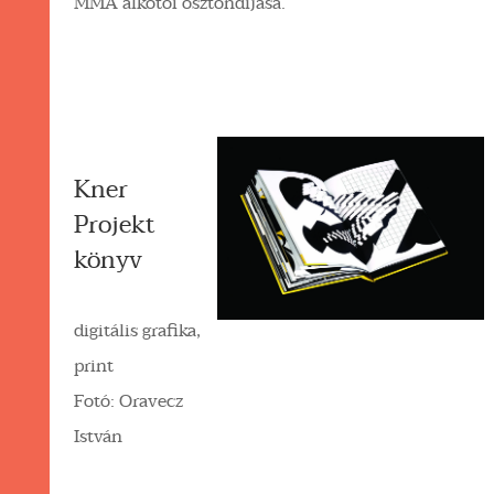
MMA alkotói ösztöndíjasa.
Kner
Projekt
könyv
digitális grafika,
print
Fotó: Oravecz
István