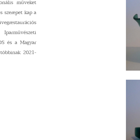
ionális műveket
s szerepet kap a
grestaurációs
 Iparművészeti
MOS és a Magyar
utóbbinak 2021-