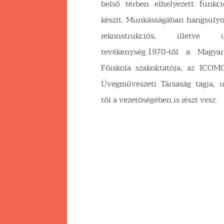
belső térben elhelyezett funkc
készít. Munkásságában hangsúlyo
rekonstrukciós, illetve üve
tevékenység.1970-től a Magyar
Főiskola szakoktatója, az ICO
Üvegművészeti Társaság tagja, 
től a vezetőségében is részt vesz.