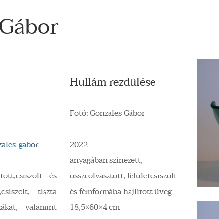
Gábor
Hullám rezdülése
Fotó: Gonzales Gábor
ales-gabor
2022
anyagában színezett,
ott,csiszolt és
összeolvasztott, felületcsiszolt
siszolt, tiszta
és fémformába hajlított üveg
kákat, valamint
18,5×60×4 cm