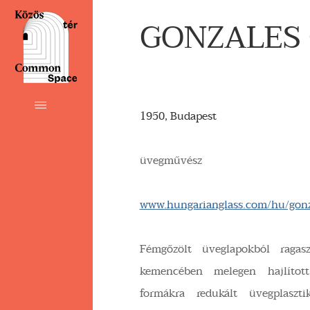
GONZALES 
1950, Budapest
üvegművész
www.hungarianglass.com/hu/gonz
Fémgőzölt üveglapokból ragaszt
kemencében melegen hajlított,c
formákra redukált üvegplaszti