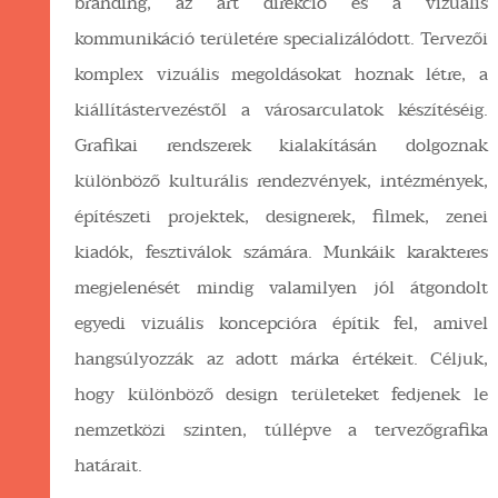
branding, az art direkció és a vizuális
kommunikáció területére specializálódott. Tervezői
komplex vizuális megoldásokat hoznak létre, a
kiállítástervezéstől a városarculatok készítéséig.
Grafikai rendszerek kialakításán dolgoznak
különböző kulturális rendezvények, intézmények,
építészeti projektek, designerek, filmek, zenei
kiadók, fesztiválok számára. Munkáik karakteres
megjelenését mindig valamilyen jól átgondolt
egyedi vizuális koncepcióra építik fel, amivel
hangsúlyozzák az adott márka értékeit. Céljuk,
hogy különböző design területeket fedjenek le
nemzetközi szinten, túllépve a tervezőgrafika
határait.