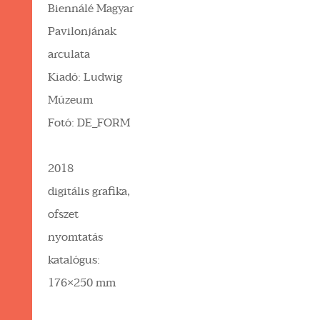
Biennálé Magyar
Pavilonjának
arculata
Kiadó: Ludwig
Múzeum
Fotó: DE_FORM
2018
digitális grafika,
ofszet
nyomtatás
katalógus:
176×250 mm