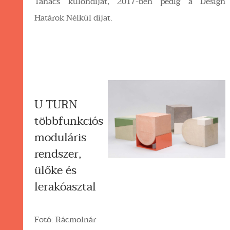
Tanács különdíját, 2017-ben pedig a Design
Határok Nélkül díjat.
U TURN
többfunkciós
moduláris
rendszer,
ülőke és
lerakóasztal
Fotó: Rácmolnár