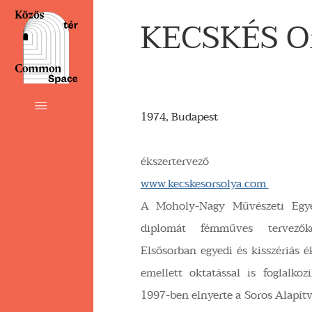
KECSKÉS Or
1974, Budapest
ékszertervező
www.kecskesorsolya.com
A Moholy-Nagy Művészeti Egye
diplomát fémműves tervezők
Elsősorban egyedi és kisszériás é
emellett oktatással is foglalko
1997-ben elnyerte a Soros Alapí