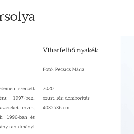
solya
Viharfelhő nyakék
Fotó: Pecsics Mária
temen szerzett
2020
ént 1997-ben.
ezüst, réz; domborítás
kszereket tervez,
40×35×6 cm
zik. 1996-ban és
tvány tanulmányi