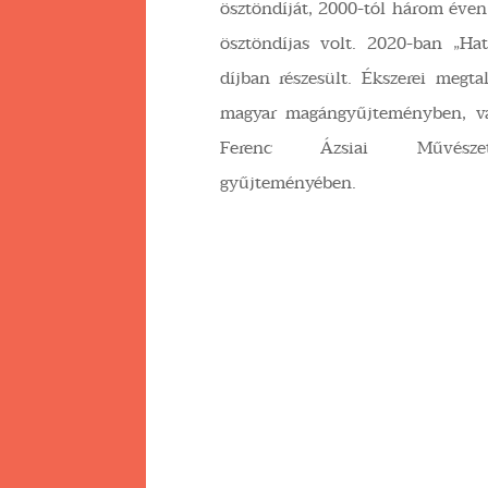
ösztöndíját, 2000-tól három éve
ösztöndíjas volt. 2020-ban „Hat
díjban részesült. Ékszerei megt
magyar magángyűjteményben, v
Ferenc Ázsiai Művész
gyűjteményében.