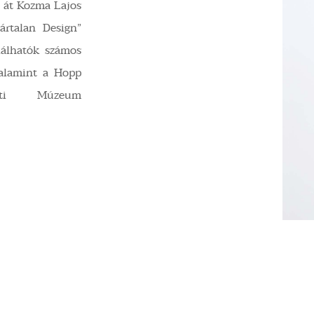
n át Kozma Lajos
ártalan Design”
alálhatók számos
alamint a Hopp
eti Múzeum