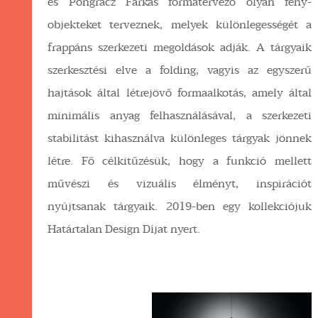
és Pongrácz Farkas formatervező olyan fény-
objekteket terveznek, melyek különlegességét a
frappáns szerkezeti megoldások adják. A tárgyaik
szerkesztési elve a folding, vagyis az egyszerű
hajtások által létrejövő formaalkotás, amely által
minimális anyag felhasználásával, a szerkezeti
stabilitást kihasználva különleges tárgyak jönnek
létre. Fő célkitűzésük, hogy a funkció mellett
művészi és vizuális élményt, inspirációt
nyújtsanak tárgyaik. 2019-ben egy kollekciójuk
Határtalan Design Díjat nyert.