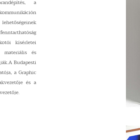
andépítés, a
s kommunikáción
 lehetőségeinek
 fenntarthatóság
otói kísérletei
, materiális és
lják.A Budapesti
tója, a Graphic
akvezetője és a
vezetője.