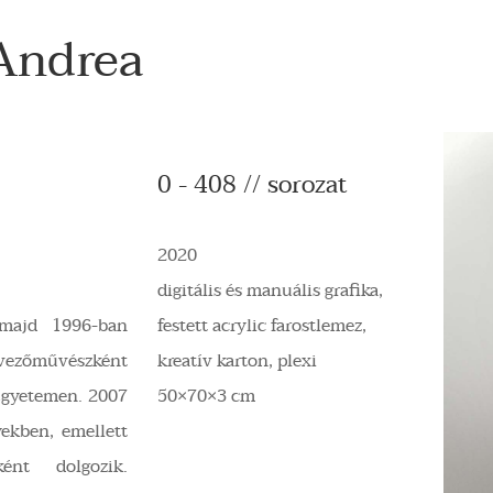
Andrea
0 - 408 // sorozat
2020
digitális és manuális grafika,
 majd 1996-ban
festett acrylic farostlemez,
ezőművészként
kreatív karton, plexi
Egyetemen. 2007
50×70×3 cm
yekben, emellett
ként dolgozik.