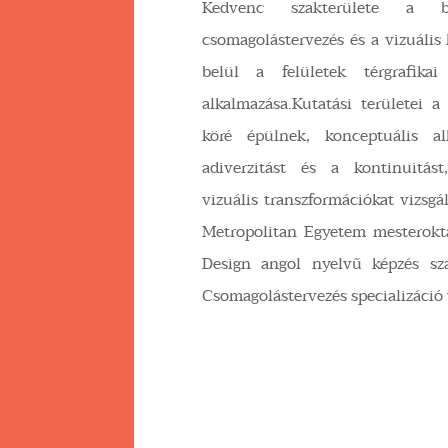
Kedvenc szakterülete a br
csomagolástervezés és a vizuáli
belül a felületek térgrafikai
alkalmazása.Kutatási területei a
köré épülnek, konceptuális alk
adiverzitást és a kontinuitást
vizuális transzformációkat vizsgá
Metropolitan Egyetem mesterokta
Design angol nyelvű képzés sz
Csomagolástervezés specializáció 