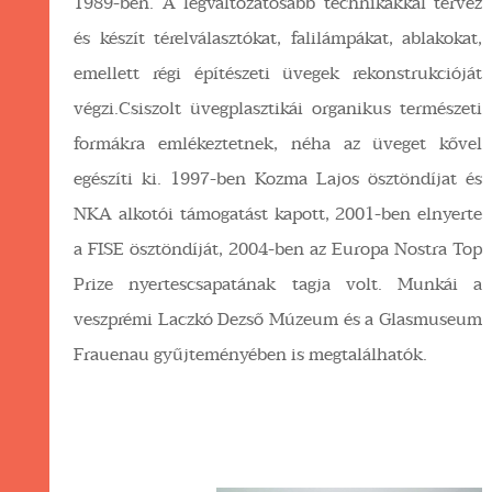
1989-ben. A legváltozatosabb technikákkal tervez
és készít térelválasztókat, falilámpákat, ablakokat,
emellett régi építészeti üvegek rekonstrukcióját
végzi.Csiszolt üvegplasztikái organikus természeti
formákra emlékeztetnek, néha az üveget kővel
egészíti ki. 1997-ben Kozma Lajos ösztöndíjat és
NKA alkotói támogatást kapott, 2001-ben elnyerte
a FISE ösztöndíját, 2004-ben az Europa Nostra Top
Prize nyertescsapatának tagja volt. Munkái a
veszprémi Laczkó Dezső Múzeum és a Glasmuseum
Frauenau gyűjteményében is megtalálhatók.