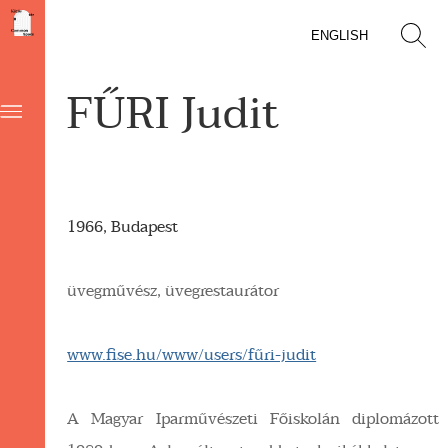
ENGLISH
FŰRI Judit
1966, Budapest
üvegművész, üvegrestaurátor
www.fise.hu/www/users/fűri-judit
A Magyar Iparművészeti Főiskolán diplomázott