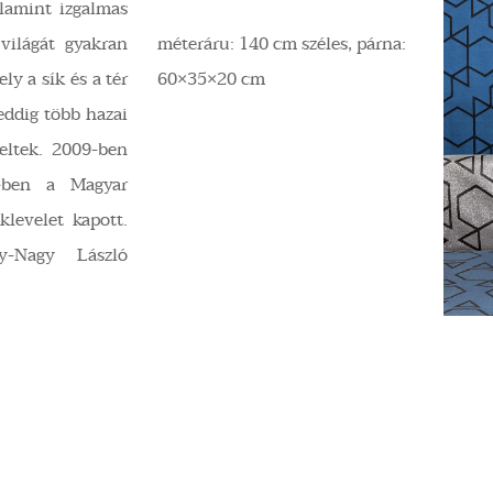
alamint izgalmas
 világát gyakran
méteráru: 140 cm széles, párna:
ely a sík és a tér
60×35×20 cm
eddig több hazai
peltek. 2009-ben
7-ben a Magyar
klevelet kapott.
y-Nagy László