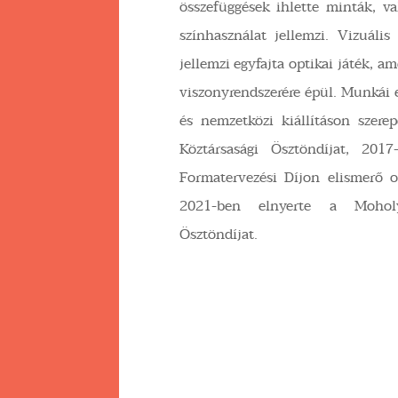
összefüggések ihlette minták, v
színhasználat jellemzi. Vizuális
jellemzi egyfajta optikai játék, am
viszonyrendszerére épül. Munkái 
és nemzetközi kiállításon szere
Köztársasági Ösztöndíjat, 201
Formatervezési Díjon elismerő o
2021-ben elnyerte a Mohol
Ösztöndíjat.