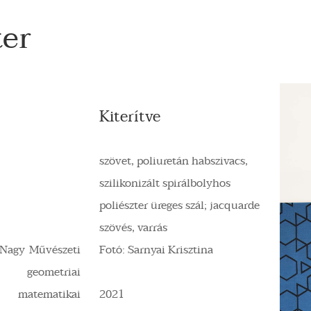
er
Kiterítve
szövet, poliuretán habszivacs,
szilikonizált spirálbolyhos
poliészter üreges szál; jacquarde
szövés, varrás
-Nagy Művészeti
Fotó: Sarnyai Krisztina
geometriai
matematikai
2021