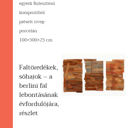
egyedi fejlesztésű
kompozitból
préselt üveg-
porcelán
100×500×25 cm
Faltöredékek,
sóhajok – a
berlini fal
lebontásának
évfordulójára,
részlet