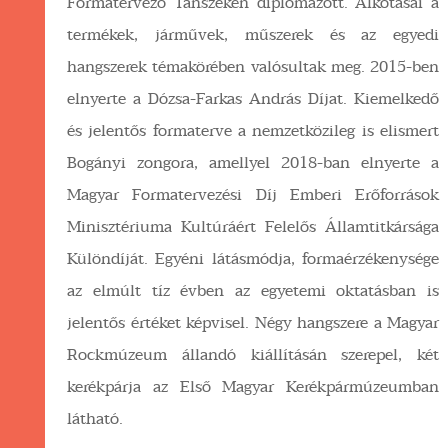
Formatervező Tanszékén diplomázott. Alkotásai a
termékek, járművek, műszerek és az egyedi
hangszerek témakörében valósultak meg. 2015-ben
elnyerte a Dózsa-Farkas András Díjat. Kiemelkedő
és jelentős formaterve a nemzetközileg is elismert
Bogányi zongora, amellyel 2018-ban elnyerte a
Magyar Formatervezési Díj Emberi Erőforrások
Minisztériuma Kultúráért Felelős Államtitkársága
Különdíját. Egyéni látásmódja, formaérzékenysége
az elmúlt tíz évben az egyetemi oktatásban is
jelentős értéket képvisel. Négy hangszere a Magyar
Rockmúzeum állandó kiállításán szerepel, két
kerékpárja az Első Magyar Kerékpármúzeumban
látható.